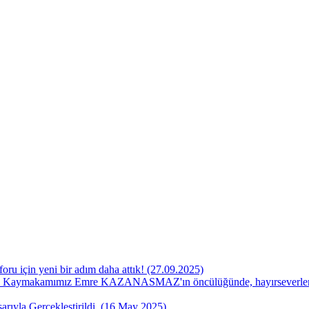
oru için yeni bir adım daha attık! (27.09.2025)
 Kaymakamımız Emre KAZANASMAZ'ın öncülüğünde, hayırseverlerin k
rıyla Gerçekleştirildi. (16 May 2025)