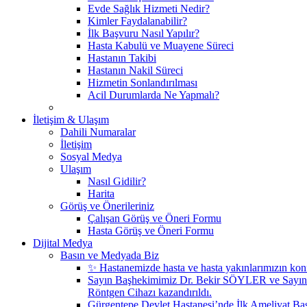
Evde Sağlık Hizmeti Nedir?
Kimler Faydalanabilir?
İlk Başvuru Nasıl Yapılır?
Hasta Kabulü ve Muayene Süreci
Hastanın Takibi
Hastanın Nakil Süreci
Hizmetin Sonlandırılması
Acil Durumlarda Ne Yapmalı?
İletişim & Ulaşım
Dahili Numaralar
İletişim
Sosyal Medya
Ulaşım
Nasıl Gidilir?
Harita
Görüş ve Önerileriniz
Çalışan Görüş ve Öneri Formu
Hasta Görüş ve Öneri Formu
Dijital Medya
Basın ve Medyada Biz
✨ Hastanemizde hasta ve hasta yakınlarımızın konf
Sayın Başhekimimiz Dr. Bekir SÖYLER ve Sayın
Röntgen Cihazı kazandırıldı.
Gürgentepe Devlet Hastanesi’nde İlk Ameliyat Başa