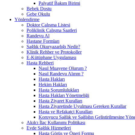
Palyatif Bakım Birimi
Bebek Dostu
Gebe Okulu
Yönlendirme
Doktor Çalışma Listesi
Poliklinik Çalışma Saatleri
Randevu Al
Hastane Formları
Sağlık Okuryazarlığı Nedir?
Klinik Rehber ve Protokoller
E-Kütüphane Uygulaması
Hasta Rehberi
Nasıl Muayene Olurum ?
Nasıl Randevu Alırım ?
Hasta Hakları
Hekim Hakları
Hasta Sorumlulukları
Hasta Hakları Yönetmeliği
Hasta Ziyaret Kuralları
Hasta Ziyaretinde Uyulması Gereken Kurallar
Hasta ve Refakatçi Kuralları
Koruyucu Sağlık ve Sağlığın Geliştirilmesine Yönel
Akılcı İlaç Kullanımı Politikası
Evde Sağlık Hizmetleri
Hasta Görüş ve Öneri Formu