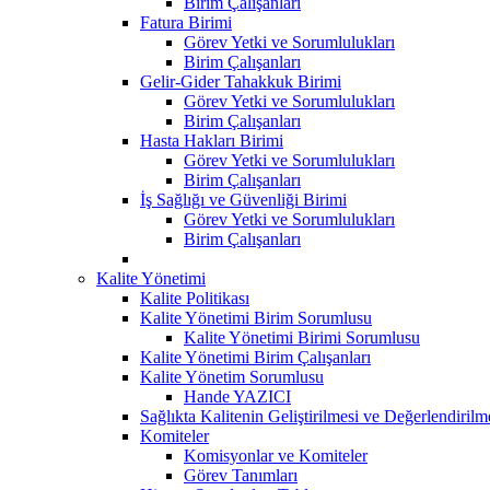
Birim Çalışanları
Fatura Birimi
Görev Yetki ve Sorumlulukları
Birim Çalışanları
Gelir-Gider Tahakkuk Birimi
Görev Yetki ve Sorumlulukları
Birim Çalışanları
Hasta Hakları Birimi
Görev Yetki ve Sorumlulukları
Birim Çalışanları
İş Sağlığı ve Güvenliği Birimi
Görev Yetki ve Sorumlulukları
Birim Çalışanları
Kalite Yönetimi
Kalite Politikası
Kalite Yönetimi Birim Sorumlusu
Kalite Yönetimi Birimi Sorumlusu
Kalite Yönetimi Birim Çalışanları
Kalite Yönetim Sorumlusu
Hande YAZICI
Sağlıkta Kalitenin Geliştirilmesi ve Değerlendiril
Komiteler
Komisyonlar ve Komiteler
Görev Tanımları