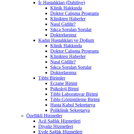
İç Hastalıkları (Dahiliye)
Klinik Hakkında
Doktor Çalışma Programı
Klinikten Haberler
Nasıl Gidilir?
Sıkça Sorulan Sorular
Doktorlarımız
Kadın Hastalıkları ve Doğum
Klinik Hakkında
Doktor Çalışma Programı
Klinikten Haberler
Nasıl Gidilir?
Sıkça Sorulan Sorular
Doktorlarımız
Tıbbi Birimler
Eczane Birimi
Psikoloji Birmi
Tıbbi Laboratuvar Birimi
Tıbbı Görüntüleme Birimi
Hasta Kabul Sekretarya
Poliklinik Sekretarya
Özellikli Hizmetler
Acil Sağlık Hizmetleri
Diyaliz Hizmetleri
Evde Sağlık Hizmetleri