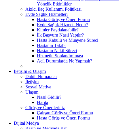
Yönelik Etkinlikler
Akılcı İlaç Kullanımı Politikası
Evde Sağlık Hizmetleri
Hasta Görüş ve Öneri Formu
Evde Sağlık Hizmeti Nedir?
Kimler Faydalanabilir?
İlk Başvuru Nasıl Yapılır?
Hasta Kabulü ve Muayene Süreci
Hastanın Takibi
Hastanın Nakil Süreci
Hizmetin Sonlandırılması
Acil Durumlarda Ne Yapmalı?
İletişim & Ulaşım
Dahili Numaralar
İletişim
Sosyal Medya
Ulaşım
Nasıl Gidilir?
Harita
Görüş ve Önerileriniz
Çalışan Görüş ve Öneri Formu
Hasta Görüş ve Öneri Formu
Dijital Medya
Basın ve Medyada Biz