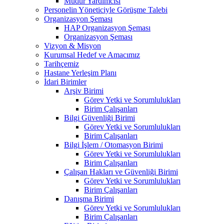
Müdür Yardımcısı
Personelin Yöneticiyle Görüşme Talebi
Organizasyon Şeması
HAP Organizasyon Şeması
Organizasyon Şeması
Vizyon & Misyon
Kurumsal Hedef ve Amacımız
Tarihçemiz
Hastane Yerleşim Planı
İdari Birimler
Arşiv Birimi
Görev Yetki ve Sorumlulukları
Birim Çalışanları
Bilgi Güvenliği Birimi
Görev Yetki ve Sorumlulukları
Birim Çalışanları
Bilgi İşlem / Otomasyon Birimi
Görev Yetki ve Sorumlulukları
Birim Çalışanları
Çalışan Hakları ve Güvenliği Birimi
Görev Yetki ve Sorumlulukları
Birim Çalışanları
Danışma Birimi
Görev Yetki ve Sorumlulukları
Birim Çalışanları