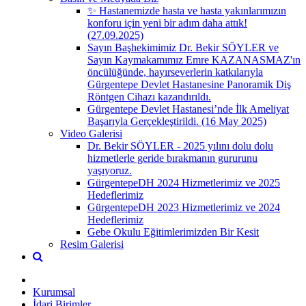
✨ Hastanemizde hasta ve hasta yakınlarımızın
konforu için yeni bir adım daha attık!
(27.09.2025)
Sayın Başhekimimiz Dr. Bekir SÖYLER ve
Sayın Kaymakamımız Emre KAZANASMAZ'ın
öncülüğünde, hayırseverlerin katkılarıyla
Gürgentepe Devlet Hastanesine Panoramik Diş
Röntgen Cihazı kazandırıldı.
Gürgentepe Devlet Hastanesi’nde İlk Ameliyat
Başarıyla Gerçekleştirildi. (16 May 2025)
Video Galerisi
Dr. Bekir SÖYLER - 2025 yılını dolu dolu
hizmetlerle geride bırakmanın gururunu
yaşıyoruz.
GürgentepeDH 2024 Hizmetlerimiz ve 2025
Hedeflerimiz
GürgentepeDH 2023 Hizmetlerimiz ve 2024
Hedeflerimiz
Gebe Okulu Eğitimlerimizden Bir Kesit
Resim Galerisi
Kurumsal
İdari Birimler