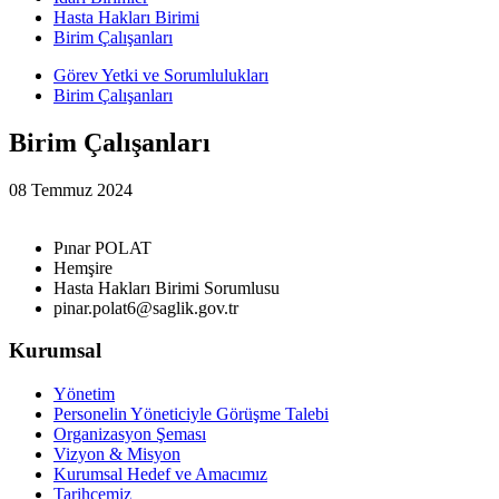
Hasta Hakları Birimi
Birim Çalışanları
Görev Yetki ve Sorumlulukları
Birim Çalışanları
Birim Çalışanları
08 Temmuz 2024
Pınar POLAT
Hemşire
Hasta Hakları Birimi Sorumlusu
pinar.polat6@saglik.gov.tr
Kurumsal
Yönetim
Personelin Yöneticiyle Görüşme Talebi
Organizasyon Şeması
Vizyon & Misyon
Kurumsal Hedef ve Amacımız
Tarihçemiz