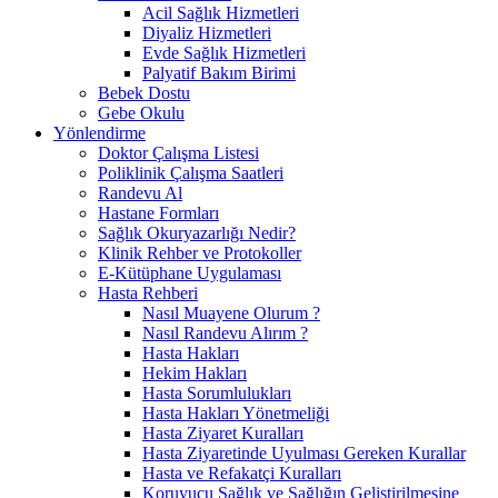
Acil Sağlık Hizmetleri
Diyaliz Hizmetleri
Evde Sağlık Hizmetleri
Palyatif Bakım Birimi
Bebek Dostu
Gebe Okulu
Yönlendirme
Doktor Çalışma Listesi
Poliklinik Çalışma Saatleri
Randevu Al
Hastane Formları
Sağlık Okuryazarlığı Nedir?
Klinik Rehber ve Protokoller
E-Kütüphane Uygulaması
Hasta Rehberi
Nasıl Muayene Olurum ?
Nasıl Randevu Alırım ?
Hasta Hakları
Hekim Hakları
Hasta Sorumlulukları
Hasta Hakları Yönetmeliği
Hasta Ziyaret Kuralları
Hasta Ziyaretinde Uyulması Gereken Kurallar
Hasta ve Refakatçi Kuralları
Koruyucu Sağlık ve Sağlığın Geliştirilmesine