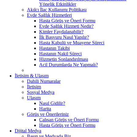
Yönelik Etkinlikler
Akılcı İlaç Kullanımı Politikası
Evde Sağlık Hizmetleri
Hasta Görüş ve Öneri Formu
Evde Sağlık Hizmeti Nedir?
Kimler Faydalanabilir?
İlk Başvuru Nasıl Yapılır?
Hasta Kabulü ve Muayene Süreci
Hastanın Takibi
Hastanın Nakil Süreci
Hizmetin Sonlandırılması
Acil Durumlarda Ne Yapmalı?
İletişim & Ulaşım
Dahili Numaralar
İletişim
Sosyal Medya
Ulaşım
Nasıl Gidilir?
Harita
Görüş ve Önerileriniz
Çalışan Görüş ve Öneri Formu
Hasta Görüş ve Öneri Formu
Dijital Medya
Basın ve Medyada Biz