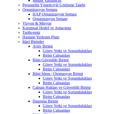
Müdür Yardımcısı
Personelin Yöneticiyle Görüşme Talebi
Organizasyon Şeması
HAP Organizasyon Şeması
Organizasyon Şeması
Vizyon & Misyon
Kurumsal Hedef ve Amacımız
Tarihçemiz
Hastane Yerleşim Planı
İdari Birimler
Arşiv Birimi
Görev Yetki ve Sorumlulukları
Birim Çalışanları
Bilgi Güvenliği Birimi
Görev Yetki ve Sorumlulukları
Birim Çalışanları
Bilgi İşlem / Otomasyon Birimi
Görev Yetki ve Sorumlulukları
Birim Çalışanları
Çalışan Hakları ve Güvenliği Birimi
Görev Yetki ve Sorumlulukları
Birim Çalışanları
Danışma Birimi
Görev Yetki ve Sorumlulukları
Birim Çalışanları