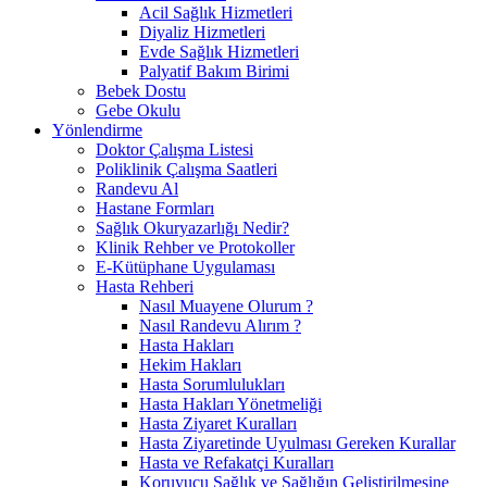
Acil Sağlık Hizmetleri
Diyaliz Hizmetleri
Evde Sağlık Hizmetleri
Palyatif Bakım Birimi
Bebek Dostu
Gebe Okulu
Yönlendirme
Doktor Çalışma Listesi
Poliklinik Çalışma Saatleri
Randevu Al
Hastane Formları
Sağlık Okuryazarlığı Nedir?
Klinik Rehber ve Protokoller
E-Kütüphane Uygulaması
Hasta Rehberi
Nasıl Muayene Olurum ?
Nasıl Randevu Alırım ?
Hasta Hakları
Hekim Hakları
Hasta Sorumlulukları
Hasta Hakları Yönetmeliği
Hasta Ziyaret Kuralları
Hasta Ziyaretinde Uyulması Gereken Kurallar
Hasta ve Refakatçi Kuralları
Koruyucu Sağlık ve Sağlığın Geliştirilmesine