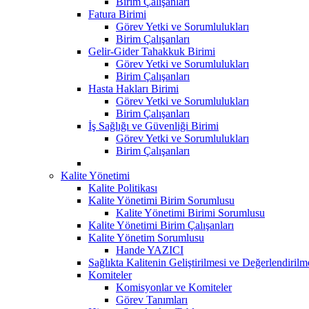
Birim Çalışanları
Fatura Birimi
Görev Yetki ve Sorumlulukları
Birim Çalışanları
Gelir-Gider Tahakkuk Birimi
Görev Yetki ve Sorumlulukları
Birim Çalışanları
Hasta Hakları Birimi
Görev Yetki ve Sorumlulukları
Birim Çalışanları
İş Sağlığı ve Güvenliği Birimi
Görev Yetki ve Sorumlulukları
Birim Çalışanları
Kalite Yönetimi
Kalite Politikası
Kalite Yönetimi Birim Sorumlusu
Kalite Yönetimi Birimi Sorumlusu
Kalite Yönetimi Birim Çalışanları
Kalite Yönetim Sorumlusu
Hande YAZICI
Sağlıkta Kalitenin Geliştirilmesi ve Değerlendiril
Komiteler
Komisyonlar ve Komiteler
Görev Tanımları