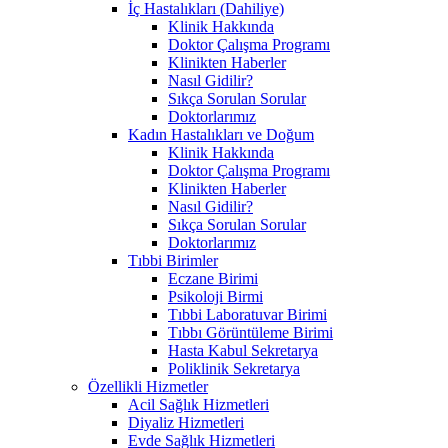
İç Hastalıkları (Dahiliye)
Klinik Hakkında
Doktor Çalışma Programı
Klinikten Haberler
Nasıl Gidilir?
Sıkça Sorulan Sorular
Doktorlarımız
Kadın Hastalıkları ve Doğum
Klinik Hakkında
Doktor Çalışma Programı
Klinikten Haberler
Nasıl Gidilir?
Sıkça Sorulan Sorular
Doktorlarımız
Tıbbi Birimler
Eczane Birimi
Psikoloji Birmi
Tıbbi Laboratuvar Birimi
Tıbbı Görüntüleme Birimi
Hasta Kabul Sekretarya
Poliklinik Sekretarya
Özellikli Hizmetler
Acil Sağlık Hizmetleri
Diyaliz Hizmetleri
Evde Sağlık Hizmetleri