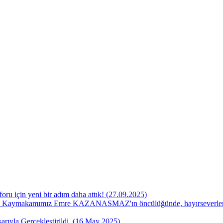
oru için yeni bir adım daha attık! (27.09.2025)
 Kaymakamımız Emre KAZANASMAZ'ın öncülüğünde, hayırseverlerin k
rıyla Gerçekleştirildi. (16 May 2025)