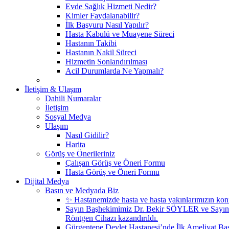
Evde Sağlık Hizmeti Nedir?
Kimler Faydalanabilir?
İlk Başvuru Nasıl Yapılır?
Hasta Kabulü ve Muayene Süreci
Hastanın Takibi
Hastanın Nakil Süreci
Hizmetin Sonlandırılması
Acil Durumlarda Ne Yapmalı?
İletişim & Ulaşım
Dahili Numaralar
İletişim
Sosyal Medya
Ulaşım
Nasıl Gidilir?
Harita
Görüş ve Önerileriniz
Çalışan Görüş ve Öneri Formu
Hasta Görüş ve Öneri Formu
Dijital Medya
Basın ve Medyada Biz
✨ Hastanemizde hasta ve hasta yakınlarımızın konf
Sayın Başhekimimiz Dr. Bekir SÖYLER ve Sayın
Röntgen Cihazı kazandırıldı.
Gürgentepe Devlet Hastanesi’nde İlk Ameliyat Başa