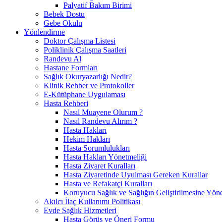
Palyatif Bakım Birimi
Bebek Dostu
Gebe Okulu
Yönlendirme
Doktor Çalışma Listesi
Poliklinik Çalışma Saatleri
Randevu Al
Hastane Formları
Sağlık Okuryazarlığı Nedir?
Klinik Rehber ve Protokoller
E-Kütüphane Uygulaması
Hasta Rehberi
Nasıl Muayene Olurum ?
Nasıl Randevu Alırım ?
Hasta Hakları
Hekim Hakları
Hasta Sorumlulukları
Hasta Hakları Yönetmeliği
Hasta Ziyaret Kuralları
Hasta Ziyaretinde Uyulması Gereken Kurallar
Hasta ve Refakatçi Kuralları
Koruyucu Sağlık ve Sağlığın Geliştirilmesine Yönel
Akılcı İlaç Kullanımı Politikası
Evde Sağlık Hizmetleri
Hasta Görüş ve Öneri Formu