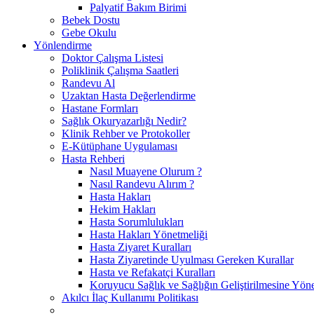
Palyatif Bakım Birimi
Bebek Dostu
Gebe Okulu
Yönlendirme
Doktor Çalışma Listesi
Poliklinik Çalışma Saatleri
Randevu Al
Uzaktan Hasta Değerlendirme
Hastane Formları
Sağlık Okuryazarlığı Nedir?
Klinik Rehber ve Protokoller
E-Kütüphane Uygulaması
Hasta Rehberi
Nasıl Muayene Olurum ?
Nasıl Randevu Alırım ?
Hasta Hakları
Hekim Hakları
Hasta Sorumlulukları
Hasta Hakları Yönetmeliği
Hasta Ziyaret Kuralları
Hasta Ziyaretinde Uyulması Gereken Kurallar
Hasta ve Refakatçi Kuralları
Koruyucu Sağlık ve Sağlığın Geliştirilmesine Yönel
Akılcı İlaç Kullanımı Politikası