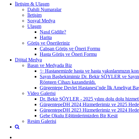
İletişim & Ulaşım
Dahili Numaralar
İletişim
Sosyal Medya
Ulaşım
Nasıl Gidilir?
Harita
Görüş ve Önerileriniz
Çalışan Görüş ve Öneri Formu
Hasta Görüş ve Öneri Formu
Dijital Medya
Basın ve Medyada Biz
✨ Hastanemizde hasta ve hasta yakınlarımızın konf
Sayın Başhekimimiz Dr. Bekir SÖYLER ve Sayın
Röntgen Cihazı kazandırıldı.
Gürgentepe Devlet Hastanesi’nde İlk Ameliyat Başa
Video Galerisi
Dr. Bekir SÖYLER - 2025 yılını dolu dolu hizmetl
GürgentepeDH 2024 Hizmetlerimiz ve 2025 Hedef
GürgentepeDH 2023 Hizmetlerimiz ve 2024 Hedef
Gebe Okulu Eğitimlerimizden Bir Kesit
Resim Galerisi