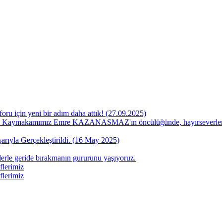
oru için yeni bir adım daha attık! (27.09.2025)
 Kaymakamımız Emre KAZANASMAZ'ın öncülüğünde, hayırseverlerin k
rıyla Gerçekleştirildi. (16 May 2025)
erle geride bırakmanın gururunu yaşıyoruz.
lerimiz
lerimiz