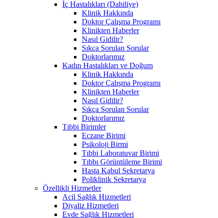
İç Hastalıkları (Dahiliye)
Klinik Hakkında
Doktor Çalışma Programı
Klinikten Haberler
Nasıl Gidilir?
Sıkça Sorulan Sorular
Doktorlarımız
Kadın Hastalıkları ve Doğum
Klinik Hakkında
Doktor Çalışma Programı
Klinikten Haberler
Nasıl Gidilir?
Sıkça Sorulan Sorular
Doktorlarımız
Tıbbi Birimler
Eczane Birimi
Psikoloji Birmi
Tıbbi Laboratuvar Birimi
Tıbbı Görüntüleme Birimi
Hasta Kabul Sekretarya
Poliklinik Sekretarya
Özellikli Hizmetler
Acil Sağlık Hizmetleri
Diyaliz Hizmetleri
Evde Sağlık Hizmetleri