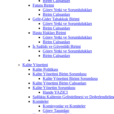
Birim Çalışanları
Fatura Birimi
Görev Yetki ve Sorumlulukları
Birim Çalışanları
Gelir-Gider Tahakkuk Birimi
Görev Yetki ve Sorumlulukları
Birim Çalışanları
Hasta Hakları Birimi
Görev Yetki ve Sorumlulukları
Birim Çalışanları
İş Sağlığı ve Güvenliği Birimi
Görev Yetki ve Sorumlulukları
Birim Çalışanları
Kalite Yönetimi
Kalite Politikası
Kalite Yönetimi Birim Sorumlusu
Kalite Yönetimi Birimi Sorumlusu
Kalite Yönetimi Birim Çalışanları
Kalite Yönetim Sorumlusu
Hande YAZICI
Sağlıkta Kalitenin Geliştirilmesi ve Değerlendiril
Komiteler
Komisyonlar ve Komiteler
Görev Tanımları