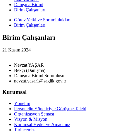
Danışma Birimi
Birim Çalışanları
Görev Yetki ve Sorumlulukları
Birim Çalışanları
Birim Çalışanları
21 Kasım 2024
Nevzat YAŞAR
Bekçi (Danışma)
Danışma Birimi Sorumlusu
nevzat.yasar1@saglik.gov.tr
Kurumsal
Yönetim
Personelin Yöneticiyle Görüşme Talebi
Organizasyon Şeması
Vizyon & Misyon
Kurumsal Hedef ve Amacımız
Tarihçemiz