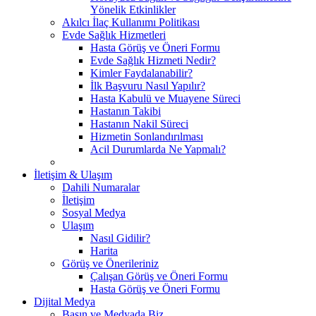
Yönelik Etkinlikler
Akılcı İlaç Kullanımı Politikası
Evde Sağlık Hizmetleri
Hasta Görüş ve Öneri Formu
Evde Sağlık Hizmeti Nedir?
Kimler Faydalanabilir?
İlk Başvuru Nasıl Yapılır?
Hasta Kabulü ve Muayene Süreci
Hastanın Takibi
Hastanın Nakil Süreci
Hizmetin Sonlandırılması
Acil Durumlarda Ne Yapmalı?
İletişim & Ulaşım
Dahili Numaralar
İletişim
Sosyal Medya
Ulaşım
Nasıl Gidilir?
Harita
Görüş ve Önerileriniz
Çalışan Görüş ve Öneri Formu
Hasta Görüş ve Öneri Formu
Dijital Medya
Basın ve Medyada Biz