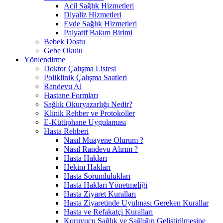
Acil Sağlık Hizmetleri
Diyaliz Hizmetleri
Evde Sağlık Hizmetleri
Palyatif Bakım Birimi
Bebek Dostu
Gebe Okulu
Yönlendirme
Doktor Çalışma Listesi
Poliklinik Çalışma Saatleri
Randevu Al
Hastane Formları
Sağlık Okuryazarlığı Nedir?
Klinik Rehber ve Protokoller
E-Kütüphane Uygulaması
Hasta Rehberi
Nasıl Muayene Olurum ?
Nasıl Randevu Alırım ?
Hasta Hakları
Hekim Hakları
Hasta Sorumlulukları
Hasta Hakları Yönetmeliği
Hasta Ziyaret Kuralları
Hasta Ziyaretinde Uyulması Gereken Kurallar
Hasta ve Refakatçi Kuralları
Koruyucu Sağlık ve Sağlığın Geliştirilmesine