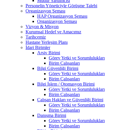
Müdür Yardımcısı
Personelin Yöneticiyle Görüşme Talebi
Organizasyon Şeması
HAP Organizasyon Şeması
Organizasyon Şeması
Vizyon & Misyon
Kurumsal Hedef ve Amacımız
Tarihçemiz
Hastane Yerleşim Planı
İdari Birimler
Arşiv Birimi
Görev Yetki ve Sorumlulukları
Birim Çalışanları
Bilgi Güvenliği Birimi
Görev Yetki ve Sorumlulukları
Birim Çalışanları
Bilgi İşlem / Otomasyon Birimi
Görev Yetki ve Sorumlulukları
Birim Çalışanları
Çalışan Hakları ve Güvenliği Birimi
Görev Yetki ve Sorumlulukları
Birim Çalışanları
Danışma Birimi
Görev Yetki ve Sorumlulukları
Birim Çalışanları