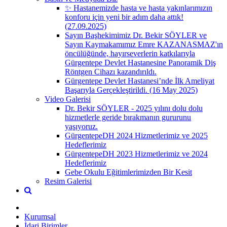
✨ Hastanemizde hasta ve hasta yakınlarımızın
konforu için yeni bir adım daha attık!
(27.09.2025)
Sayın Başhekimimiz Dr. Bekir SÖYLER ve
Sayın Kaymakamımız Emre KAZANASMAZ'ın
öncülüğünde, hayırseverlerin katkılarıyla
Gürgentepe Devlet Hastanesine Panoramik Diş
Röntgen Cihazı kazandırıldı.
Gürgentepe Devlet Hastanesi’nde İlk Ameliyat
Başarıyla Gerçekleştirildi. (16 May 2025)
Video Galerisi
Dr. Bekir SÖYLER - 2025 yılını dolu dolu
hizmetlerle geride bırakmanın gururunu
yaşıyoruz.
GürgentepeDH 2024 Hizmetlerimiz ve 2025
Hedeflerimiz
GürgentepeDH 2023 Hizmetlerimiz ve 2024
Hedeflerimiz
Gebe Okulu Eğitimlerimizden Bir Kesit
Resim Galerisi
Kurumsal
İdari Birimler