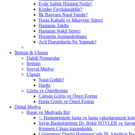
Evde Sağlık Hizmeti Nedir?
Kimler Faydalanabilir?
İlk Başvuru Nasıl Yapılır?
Hasta Kabulü ve Muayene Süreci
Hastanın Takibi
Hastanın Nakil Süreci
Hizmetin Sonlandırılması
Acil Durumlarda Ne Yapmalı?
İletişim & Ulaşım
Dahili Numaralar
İletişim
Sosyal Medya
Ulaşım
Nasıl Gidilir?
Harita
Görüş ve Önerileriniz
Çalışan Görüş ve Öneri Formu
Hasta Görüş ve Öneri Formu
Dijital Medya
Basın ve Medyada Biz
✨ Hastanemizde hasta ve hasta yakınlarımızın konf
Sayın Başhekimimiz Dr. Bekir SÖYLER ve Sayın
Röntgen Cihazı kazandırıldı.
Gürgentepe Devlet Hastanesi’nde İlk Ameliyat Başa