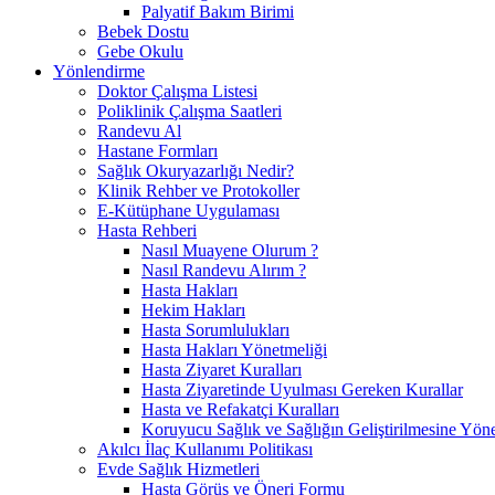
Palyatif Bakım Birimi
Bebek Dostu
Gebe Okulu
Yönlendirme
Doktor Çalışma Listesi
Poliklinik Çalışma Saatleri
Randevu Al
Hastane Formları
Sağlık Okuryazarlığı Nedir?
Klinik Rehber ve Protokoller
E-Kütüphane Uygulaması
Hasta Rehberi
Nasıl Muayene Olurum ?
Nasıl Randevu Alırım ?
Hasta Hakları
Hekim Hakları
Hasta Sorumlulukları
Hasta Hakları Yönetmeliği
Hasta Ziyaret Kuralları
Hasta Ziyaretinde Uyulması Gereken Kurallar
Hasta ve Refakatçi Kuralları
Koruyucu Sağlık ve Sağlığın Geliştirilmesine Yönel
Akılcı İlaç Kullanımı Politikası
Evde Sağlık Hizmetleri
Hasta Görüş ve Öneri Formu