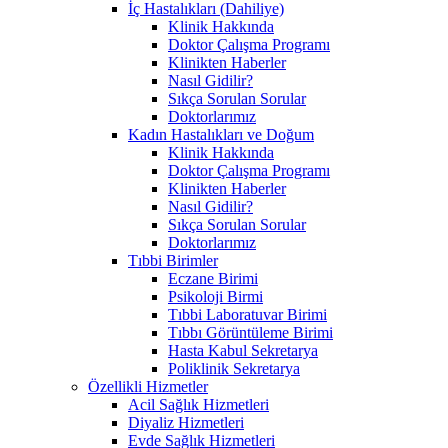
İç Hastalıkları (Dahiliye)
Klinik Hakkında
Doktor Çalışma Programı
Klinikten Haberler
Nasıl Gidilir?
Sıkça Sorulan Sorular
Doktorlarımız
Kadın Hastalıkları ve Doğum
Klinik Hakkında
Doktor Çalışma Programı
Klinikten Haberler
Nasıl Gidilir?
Sıkça Sorulan Sorular
Doktorlarımız
Tıbbi Birimler
Eczane Birimi
Psikoloji Birmi
Tıbbi Laboratuvar Birimi
Tıbbı Görüntüleme Birimi
Hasta Kabul Sekretarya
Poliklinik Sekretarya
Özellikli Hizmetler
Acil Sağlık Hizmetleri
Diyaliz Hizmetleri
Evde Sağlık Hizmetleri