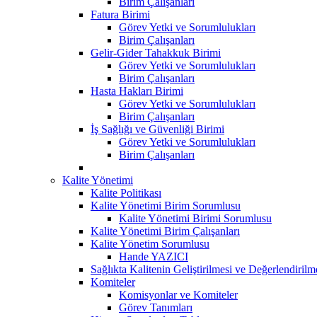
Birim Çalışanları
Fatura Birimi
Görev Yetki ve Sorumlulukları
Birim Çalışanları
Gelir-Gider Tahakkuk Birimi
Görev Yetki ve Sorumlulukları
Birim Çalışanları
Hasta Hakları Birimi
Görev Yetki ve Sorumlulukları
Birim Çalışanları
İş Sağlığı ve Güvenliği Birimi
Görev Yetki ve Sorumlulukları
Birim Çalışanları
Kalite Yönetimi
Kalite Politikası
Kalite Yönetimi Birim Sorumlusu
Kalite Yönetimi Birimi Sorumlusu
Kalite Yönetimi Birim Çalışanları
Kalite Yönetim Sorumlusu
Hande YAZICI
Sağlıkta Kalitenin Geliştirilmesi ve Değerlendiril
Komiteler
Komisyonlar ve Komiteler
Görev Tanımları