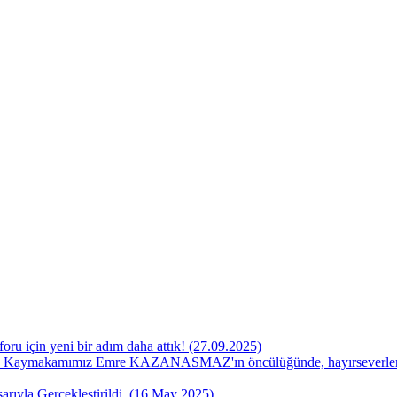
oru için yeni bir adım daha attık! (27.09.2025)
 Kaymakamımız Emre KAZANASMAZ'ın öncülüğünde, hayırseverlerin k
rıyla Gerçekleştirildi. (16 May 2025)