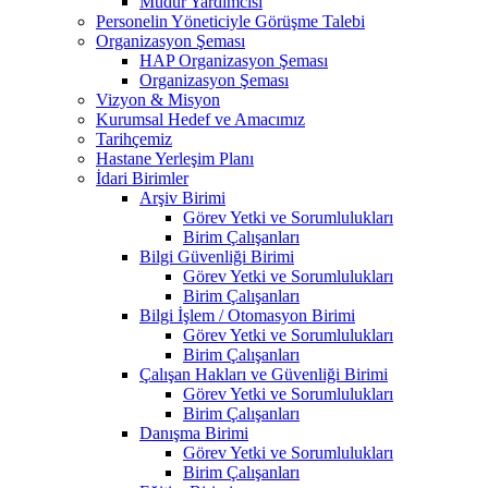
Müdür Yardımcısı
Personelin Yöneticiyle Görüşme Talebi
Organizasyon Şeması
HAP Organizasyon Şeması
Organizasyon Şeması
Vizyon & Misyon
Kurumsal Hedef ve Amacımız
Tarihçemiz
Hastane Yerleşim Planı
İdari Birimler
Arşiv Birimi
Görev Yetki ve Sorumlulukları
Birim Çalışanları
Bilgi Güvenliği Birimi
Görev Yetki ve Sorumlulukları
Birim Çalışanları
Bilgi İşlem / Otomasyon Birimi
Görev Yetki ve Sorumlulukları
Birim Çalışanları
Çalışan Hakları ve Güvenliği Birimi
Görev Yetki ve Sorumlulukları
Birim Çalışanları
Danışma Birimi
Görev Yetki ve Sorumlulukları
Birim Çalışanları