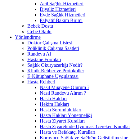
Acil Sağlık Hizmetleri
Diyaliz Hizmetleri
Evde Sağlık Hizmetleri
Palyatif Bakım Birimi
Bebek Dostu
Gebe Okulu
Yönlendirme
Doktor Çalışma Listesi
Poliklinik Çalışma Saatleri
Randevu Al
Hastane Formları
Sağlık Okuryazarlığı Nedir?
Klinik Rehber ve Protokoller
E-Kütüphane Uygulaması
Hasta Rehberi
Nasıl Muayene Olurum ?
Nasıl Randevu Alırım ?
Hasta Hakları
Hekim Hakları
Hasta Sorumlulukları
Hasta Hakları Yönetmeliği
Hasta Ziyaret Kuralları
Hasta Ziyaretinde Uyulması Gereken Kurallar
Hasta ve Refakatçi Kuralları
Koruyucu Sağlık ve Sağlığın Geliştirilmesine