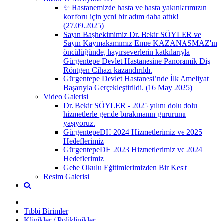
✨ Hastanemizde hasta ve hasta yakınlarımızın
konforu için yeni bir adım daha attık!
(27.09.2025)
Sayın Başhekimimiz Dr. Bekir SÖYLER ve
Sayın Kaymakamımız Emre KAZANASMAZ'ın
öncülüğünde, hayırseverlerin katkılarıyla
Gürgentepe Devlet Hastanesine Panoramik Diş
Röntgen Cihazı kazandırıldı.
Gürgentepe Devlet Hastanesi’nde İlk Ameliyat
Başarıyla Gerçekleştirildi. (16 May 2025)
Video Galerisi
Dr. Bekir SÖYLER - 2025 yılını dolu dolu
hizmetlerle geride bırakmanın gururunu
yaşıyoruz.
GürgentepeDH 2024 Hizmetlerimiz ve 2025
Hedeflerimiz
GürgentepeDH 2023 Hizmetlerimiz ve 2024
Hedeflerimiz
Gebe Okulu Eğitimlerimizden Bir Kesit
Resim Galerisi
Tıbbi Birimler
Klinikler / Poliklinikler