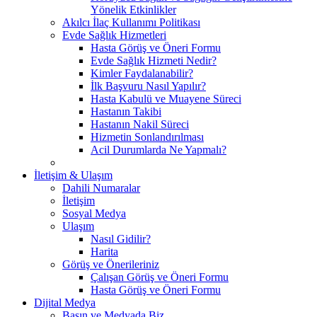
Yönelik Etkinlikler
Akılcı İlaç Kullanımı Politikası
Evde Sağlık Hizmetleri
Hasta Görüş ve Öneri Formu
Evde Sağlık Hizmeti Nedir?
Kimler Faydalanabilir?
İlk Başvuru Nasıl Yapılır?
Hasta Kabulü ve Muayene Süreci
Hastanın Takibi
Hastanın Nakil Süreci
Hizmetin Sonlandırılması
Acil Durumlarda Ne Yapmalı?
İletişim & Ulaşım
Dahili Numaralar
İletişim
Sosyal Medya
Ulaşım
Nasıl Gidilir?
Harita
Görüş ve Önerileriniz
Çalışan Görüş ve Öneri Formu
Hasta Görüş ve Öneri Formu
Dijital Medya
Basın ve Medyada Biz