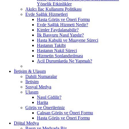
Yönelik Etkinlikler
Akılcı İlaç Kullanımı Politikası
Evde Sağlık Hizmetleri
Hasta Görüş ve Öneri Formu
Evde Sağlık Hizmeti Nedir?
Kimler Faydalanabilir?
İlk Başvuru Nasıl Yapılır?
Hasta Kabulü ve Muayene Süreci
Hastanın Takibi
Hastanın Nakil Süreci
Hizmetin Sonlandırılması
Acil Durumlarda Ne Yapmalı?
İletişim & Ulaşım
Dahili Numaralar
İletişim
Sosyal Medya
Ulaşım
Nasıl Gidilir?
Harita
Görüş ve Önerileriniz
Çalışan Görüş ve Öneri Formu
Hasta Görüş ve Öneri Formu
Dijital Medya
Basın ve Medyada Biz