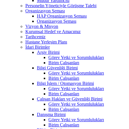
Müdür Yardımcısı
Personelin Yöneticiyle Görüşme Talebi
Organizasyon Şeması
HAP Organizasyon Şeması
Organizasyon Şeması
Vizyon & Misyon
Kurumsal Hedef ve Amacımız
Tarihçemiz
Hastane Yerleşim Planı
İdari Birimler
Arşiv Birimi
Görev Yetki ve Sorumlulukları
Birim Çalışanları
Bilgi Güvenliği Birimi
Görev Yetki ve Sorumlulukları
Birim Çalışanları
Bilgi İşlem / Otomasyon Birimi
Görev Yetki ve Sorumlulukları
Birim Çalışanları
Çalışan Hakları ve Güvenliği Birimi
Görev Yetki ve Sorumlulukları
Birim Çalışanları
Danışma Birimi
Görev Yetki ve Sorumlulukları
Birim Çalışanları