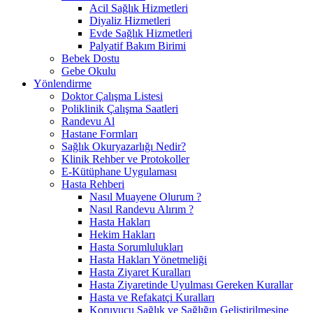
Acil Sağlık Hizmetleri
Diyaliz Hizmetleri
Evde Sağlık Hizmetleri
Palyatif Bakım Birimi
Bebek Dostu
Gebe Okulu
Yönlendirme
Doktor Çalışma Listesi
Poliklinik Çalışma Saatleri
Randevu Al
Hastane Formları
Sağlık Okuryazarlığı Nedir?
Klinik Rehber ve Protokoller
E-Kütüphane Uygulaması
Hasta Rehberi
Nasıl Muayene Olurum ?
Nasıl Randevu Alırım ?
Hasta Hakları
Hekim Hakları
Hasta Sorumlulukları
Hasta Hakları Yönetmeliği
Hasta Ziyaret Kuralları
Hasta Ziyaretinde Uyulması Gereken Kurallar
Hasta ve Refakatçi Kuralları
Koruyucu Sağlık ve Sağlığın Geliştirilmesine