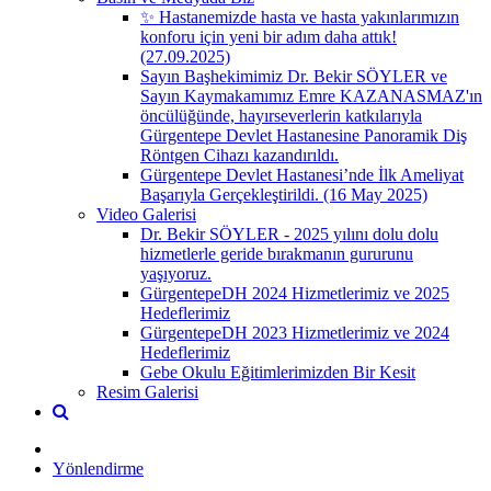
✨ Hastanemizde hasta ve hasta yakınlarımızın
konforu için yeni bir adım daha attık!
(27.09.2025)
Sayın Başhekimimiz Dr. Bekir SÖYLER ve
Sayın Kaymakamımız Emre KAZANASMAZ'ın
öncülüğünde, hayırseverlerin katkılarıyla
Gürgentepe Devlet Hastanesine Panoramik Diş
Röntgen Cihazı kazandırıldı.
Gürgentepe Devlet Hastanesi’nde İlk Ameliyat
Başarıyla Gerçekleştirildi. (16 May 2025)
Video Galerisi
Dr. Bekir SÖYLER - 2025 yılını dolu dolu
hizmetlerle geride bırakmanın gururunu
yaşıyoruz.
GürgentepeDH 2024 Hizmetlerimiz ve 2025
Hedeflerimiz
GürgentepeDH 2023 Hizmetlerimiz ve 2024
Hedeflerimiz
Gebe Okulu Eğitimlerimizden Bir Kesit
Resim Galerisi
Yönlendirme