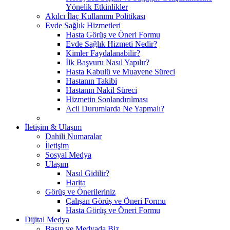
Yönelik Etkinlikler
Akılcı İlaç Kullanımı Politikası
Evde Sağlık Hizmetleri
Hasta Görüş ve Öneri Formu
Evde Sağlık Hizmeti Nedir?
Kimler Faydalanabilir?
İlk Başvuru Nasıl Yapılır?
Hasta Kabulü ve Muayene Süreci
Hastanın Takibi
Hastanın Nakil Süreci
Hizmetin Sonlandırılması
Acil Durumlarda Ne Yapmalı?
İletişim & Ulaşım
Dahili Numaralar
İletişim
Sosyal Medya
Ulaşım
Nasıl Gidilir?
Harita
Görüş ve Önerileriniz
Çalışan Görüş ve Öneri Formu
Hasta Görüş ve Öneri Formu
Dijital Medya
Basın ve Medyada Biz