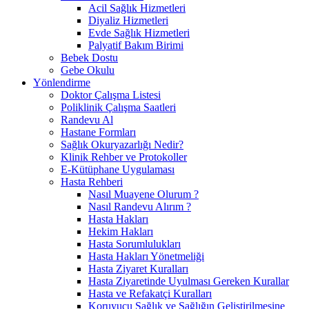
Acil Sağlık Hizmetleri
Diyaliz Hizmetleri
Evde Sağlık Hizmetleri
Palyatif Bakım Birimi
Bebek Dostu
Gebe Okulu
Yönlendirme
Doktor Çalışma Listesi
Poliklinik Çalışma Saatleri
Randevu Al
Hastane Formları
Sağlık Okuryazarlığı Nedir?
Klinik Rehber ve Protokoller
E-Kütüphane Uygulaması
Hasta Rehberi
Nasıl Muayene Olurum ?
Nasıl Randevu Alırım ?
Hasta Hakları
Hekim Hakları
Hasta Sorumlulukları
Hasta Hakları Yönetmeliği
Hasta Ziyaret Kuralları
Hasta Ziyaretinde Uyulması Gereken Kurallar
Hasta ve Refakatçi Kuralları
Koruyucu Sağlık ve Sağlığın Geliştirilmesine