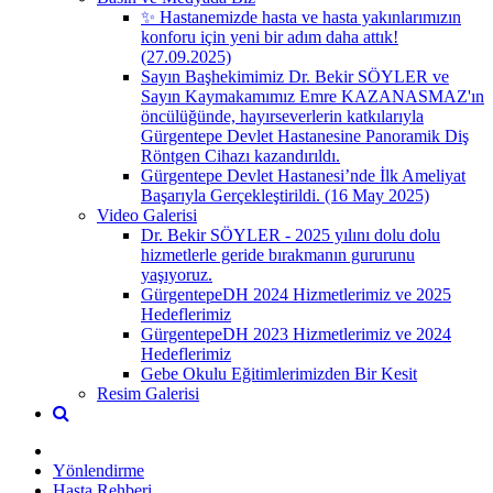
✨ Hastanemizde hasta ve hasta yakınlarımızın
konforu için yeni bir adım daha attık!
(27.09.2025)
Sayın Başhekimimiz Dr. Bekir SÖYLER ve
Sayın Kaymakamımız Emre KAZANASMAZ'ın
öncülüğünde, hayırseverlerin katkılarıyla
Gürgentepe Devlet Hastanesine Panoramik Diş
Röntgen Cihazı kazandırıldı.
Gürgentepe Devlet Hastanesi’nde İlk Ameliyat
Başarıyla Gerçekleştirildi. (16 May 2025)
Video Galerisi
Dr. Bekir SÖYLER - 2025 yılını dolu dolu
hizmetlerle geride bırakmanın gururunu
yaşıyoruz.
GürgentepeDH 2024 Hizmetlerimiz ve 2025
Hedeflerimiz
GürgentepeDH 2023 Hizmetlerimiz ve 2024
Hedeflerimiz
Gebe Okulu Eğitimlerimizden Bir Kesit
Resim Galerisi
Yönlendirme
Hasta Rehberi