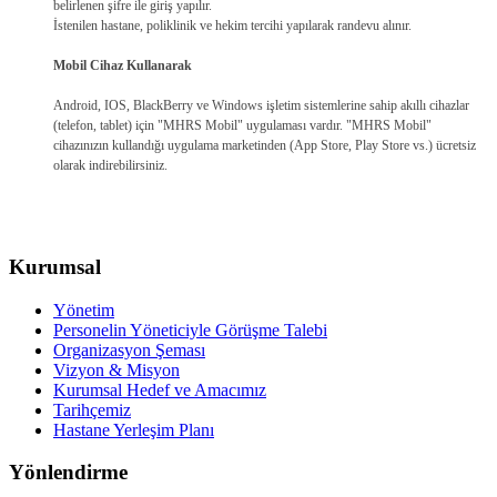
belirlenen şifre ile giriş yapılır.
İstenilen hastane, poliklinik ve hekim tercihi yapılarak randevu alınır.
Mobil Cihaz Kullanarak
Android, IOS, BlackBerry ve Windows işletim sistemlerine sahip akıllı cihazlar
(telefon, tablet) için "MHRS Mobil" uygulaması vardır. "MHRS Mobil"
cihazınızın kullandığı uygulama marketinden (App Store, Play Store vs.) ücretsiz
olarak indirebilirsiniz.
Kurumsal
Yönetim
Personelin Yöneticiyle Görüşme Talebi
Organizasyon Şeması
Vizyon & Misyon
Kurumsal Hedef ve Amacımız
Tarihçemiz
Hastane Yerleşim Planı
Yönlendirme