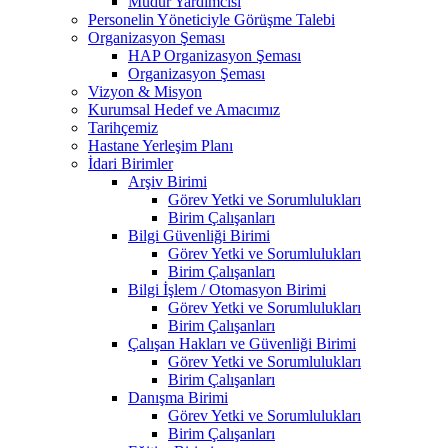
Müdür Yardımcısı
Personelin Yöneticiyle Görüşme Talebi
Organizasyon Şeması
HAP Organizasyon Şeması
Organizasyon Şeması
Vizyon & Misyon
Kurumsal Hedef ve Amacımız
Tarihçemiz
Hastane Yerleşim Planı
İdari Birimler
Arşiv Birimi
Görev Yetki ve Sorumlulukları
Birim Çalışanları
Bilgi Güvenliği Birimi
Görev Yetki ve Sorumlulukları
Birim Çalışanları
Bilgi İşlem / Otomasyon Birimi
Görev Yetki ve Sorumlulukları
Birim Çalışanları
Çalışan Hakları ve Güvenliği Birimi
Görev Yetki ve Sorumlulukları
Birim Çalışanları
Danışma Birimi
Görev Yetki ve Sorumlulukları
Birim Çalışanları