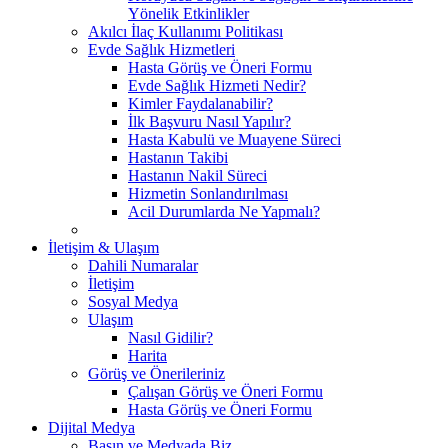
Yönelik Etkinlikler
Akılcı İlaç Kullanımı Politikası
Evde Sağlık Hizmetleri
Hasta Görüş ve Öneri Formu
Evde Sağlık Hizmeti Nedir?
Kimler Faydalanabilir?
İlk Başvuru Nasıl Yapılır?
Hasta Kabulü ve Muayene Süreci
Hastanın Takibi
Hastanın Nakil Süreci
Hizmetin Sonlandırılması
Acil Durumlarda Ne Yapmalı?
İletişim & Ulaşım
Dahili Numaralar
İletişim
Sosyal Medya
Ulaşım
Nasıl Gidilir?
Harita
Görüş ve Önerileriniz
Çalışan Görüş ve Öneri Formu
Hasta Görüş ve Öneri Formu
Dijital Medya
Basın ve Medyada Biz