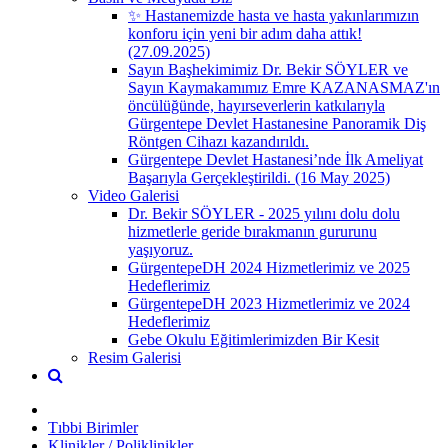
✨ Hastanemizde hasta ve hasta yakınlarımızın
konforu için yeni bir adım daha attık!
(27.09.2025)
Sayın Başhekimimiz Dr. Bekir SÖYLER ve
Sayın Kaymakamımız Emre KAZANASMAZ'ın
öncülüğünde, hayırseverlerin katkılarıyla
Gürgentepe Devlet Hastanesine Panoramik Diş
Röntgen Cihazı kazandırıldı.
Gürgentepe Devlet Hastanesi’nde İlk Ameliyat
Başarıyla Gerçekleştirildi. (16 May 2025)
Video Galerisi
Dr. Bekir SÖYLER - 2025 yılını dolu dolu
hizmetlerle geride bırakmanın gururunu
yaşıyoruz.
GürgentepeDH 2024 Hizmetlerimiz ve 2025
Hedeflerimiz
GürgentepeDH 2023 Hizmetlerimiz ve 2024
Hedeflerimiz
Gebe Okulu Eğitimlerimizden Bir Kesit
Resim Galerisi
Tıbbi Birimler
Klinikler / Poliklinikler