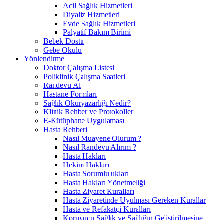
Acil Sağlık Hizmetleri
Diyaliz Hizmetleri
Evde Sağlık Hizmetleri
Palyatif Bakım Birimi
Bebek Dostu
Gebe Okulu
Yönlendirme
Doktor Çalışma Listesi
Poliklinik Çalışma Saatleri
Randevu Al
Hastane Formları
Sağlık Okuryazarlığı Nedir?
Klinik Rehber ve Protokoller
E-Kütüphane Uygulaması
Hasta Rehberi
Nasıl Muayene Olurum ?
Nasıl Randevu Alırım ?
Hasta Hakları
Hekim Hakları
Hasta Sorumlulukları
Hasta Hakları Yönetmeliği
Hasta Ziyaret Kuralları
Hasta Ziyaretinde Uyulması Gereken Kurallar
Hasta ve Refakatçi Kuralları
Koruyucu Sağlık ve Sağlığın Geliştirilmesine