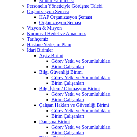
Müdür Yardımcısı
Personelin Yöneticiyle Görüşme Talebi
Organizasyon Şeması
HAP Organizasyon Şeması
Organizasyon Şeması
Vizyon & Misyon
Kurumsal Hedef ve Amacımız
Tarihçemiz
Hastane Yerleşim Planı
İdari Birimler
Arşiv Birimi
Görev Yetki ve Sorumlulukları
Birim Çalışanları
Bilgi Güvenliği Birimi
Görev Yetki ve Sorumlulukları
Birim Çalışanları
Bilgi İşlem / Otomasyon Birimi
Görev Yetki ve Sorumlulukları
Birim Çalışanları
Çalışan Hakları ve Güvenliği Birimi
Görev Yetki ve Sorumlulukları
Birim Çalışanları
Danışma Birimi
Görev Yetki ve Sorumlulukları
Birim Çalışanları