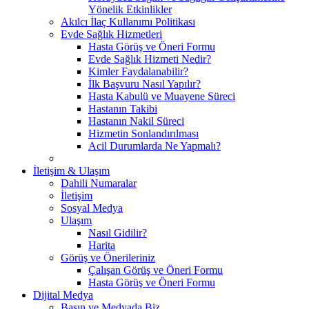
Yönelik Etkinlikler
Akılcı İlaç Kullanımı Politikası
Evde Sağlık Hizmetleri
Hasta Görüş ve Öneri Formu
Evde Sağlık Hizmeti Nedir?
Kimler Faydalanabilir?
İlk Başvuru Nasıl Yapılır?
Hasta Kabulü ve Muayene Süreci
Hastanın Takibi
Hastanın Nakil Süreci
Hizmetin Sonlandırılması
Acil Durumlarda Ne Yapmalı?
İletişim & Ulaşım
Dahili Numaralar
İletişim
Sosyal Medya
Ulaşım
Nasıl Gidilir?
Harita
Görüş ve Önerileriniz
Çalışan Görüş ve Öneri Formu
Hasta Görüş ve Öneri Formu
Dijital Medya
Basın ve Medyada Biz