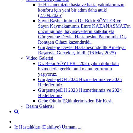
✨ Hastanemizde hasta ve hasta yakınlarımızın
konforu için yeni bir adım daha attık!
(27.09.2025)
Sayın Başhekimimiz Dr. Bekir SÖYLER ve
Sayın Kaymakamımız Emre KAZANASMAZ'ın
öncülüğünde, hayırseverlerin katkılarıyla
Gürgentepe Devlet Hastanesine Panoramik Diş
Röntgen Cihazı kazandırıldı.
Gürgentepe Devlet Hastanesi’nde İlk Ameliyat
Başarıyla Gerçekleştirildi. (16 May 2025)
Video Galerisi
Dr. Bekir SÖYLER - 2025 yılını dolu dolu
hizmetlerle geride bırakmanın gururunu
yaşıyoruz.
GürgentepeDH 2024 Hizmetlerimiz ve 2025
Hedeflerimiz
GürgentepeDH 2023 Hizmetlerimiz ve 2024
Hedeflerimiz
Gebe Okulu Eğitimlerimizden Bir Kesit
Resim Galerisi
İç Hastalıkları (Dahiliye) Uzmanı ...