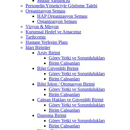
Müdür Yardımcısı
Personelin Yöneticiyle Görüşme Talebi
Organizasyon Şeması
HAP Organizasyon Şeması
Organizasyon Şeması
Vizyon & Misyon
Kurumsal Hedef ve Amacımız
Tarihçemiz
Hastane Yerleşim Planı
İdari Birimler
Arşiv Birimi
Görev Yetki ve Sorumlulukları
Birim Çalışanları
Bilgi Güvenliği Birimi
Görev Yetki ve Sorumlulukları
Birim Çalışanları
Bilgi İşlem / Otomasyon Birimi
Görev Yetki ve Sorumlulukları
Birim Çalışanları
Çalışan Hakları ve Güvenliği Birimi
Görev Yetki ve Sorumlulukları
Birim Çalışanları
Danışma Birimi
Görev Yetki ve Sorumlulukları
Birim Çalışanları