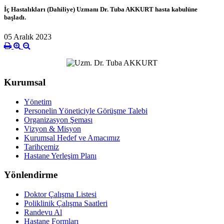
İç Hastalıkları (Dahiliye) Uzmanı Dr. Tuba AKKURT hasta kabulüne
başladı.
05 Aralık 2023
Kurumsal
Yönetim
Personelin Yöneticiyle Görüşme Talebi
Organizasyon Şeması
Vizyon & Misyon
Kurumsal Hedef ve Amacımız
Tarihçemiz
Hastane Yerleşim Planı
Yönlendirme
Doktor Çalışma Listesi
Poliklinik Çalışma Saatleri
Randevu Al
Hastane Formları