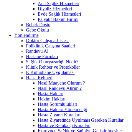
Acil Sağlık Hizmetleri
Diyaliz Hizmetleri
Evde Sağlık Hizmetleri
Palyatif Bakım Birimi
Bebek Dostu
Gebe Okulu
Yönlendirme
Doktor Çalışma Listesi
Poliklinik Çalışma Saatleri
Randevu Al
Hastane Formları
Sağlık Okuryazarlığı Nedir?
Klinik Rehber ve Protokoller
E-Kütüphane Uygulaması
Hasta Rehberi
Nasıl Muayene Olurum ?
Nasıl Randevu Alırım ?
Hasta Hakları
Hekim Hakları
Hasta Sorumlulukları
Hasta Hakları Yönetmeliği
Hasta Ziyaret Kuralları
Hasta Ziyaretinde Uyulması Gereken Kurallar
Hasta ve Refakatçi Kuralları
Koruyucu Sağlık ve Sağlığın Geliştirilmesine